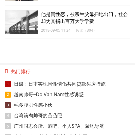
他是同性恋，被亲生父母扫地出门，社会
却为其捐出百万大学学费
2018-09-05 11:24
阅读（304）
热门排行
日媒：日本实现同性情侣共同贷款买房措施
1
越南帅哥~Do Van Nam性感诱惑
2
毛多腹肌性感小伙
3
台湾筋肉帅哥的凸凸照
4
广州同志会所、酒吧、个人SPA、聚地导航
5