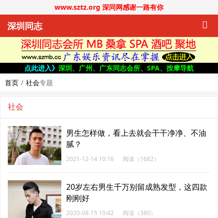
www.sztz.org 深同网感谢一路有你
深圳同志
点此进入》
深圳、广州、广东同志会所、SPA、按摩导航
首页
社会
专题
社会
男生怎样做，看上去就会干干净净、不油
腻？
2021-12-14 10:16
阅读（1682）
20岁左右男生千万别留成熟发型，这四款
刚刚好
2020-08-15 10:42
阅读（380）