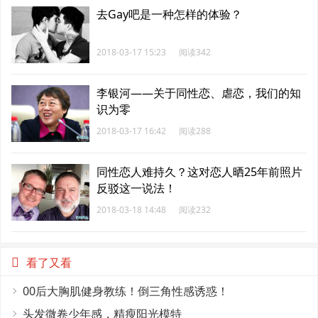
去Gay吧是一种怎样的体验？
2018-03-17 15:23
阅读342
李银河——关于同性恋、虐恋，我们的知
识为零
2018-03-17 16:42
阅读288
同性恋人难持久？这对恋人晒25年前照片
反驳这一说法！
2018-03-18 14:48
阅读232
看了又看
00后大胸肌健身教练！倒三角性感诱惑！
头发微卷少年感，精瘦阳光模特