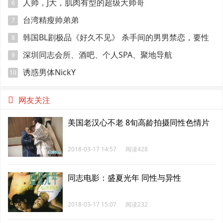
人帅，J大，肌肉有型的超级大帅哥
6
台湾精瘦帅弟弟
7
韩国BL剧极品《好久不见》 杀手间的男男禁恋，要性
8
命还是爱情？
深圳同志会所、酒吧、个人SPA、聚地导航
9
诱惑男体NickY
10
网友关注
美国老汉心不老 8旬高龄拍摄同性色情片
2018-03-17 14:57
阅读428
同志电影：盛夏光年 同性与异性
2018-03-17 15:07
阅读232